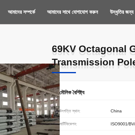
আমাদের সম্পর্কে
আমাদের সাথে যোগাযোগ করুন
উদ্ধৃতির জন্
69KV Octagonal G
69KV Octagonal G
Transmission Pole
Transmission Pole
মৌলিক বৈশিষ্ট্য
উৎপত্তি স্থান:
China
সার্টিফিকেশন:
ISO9001/BV