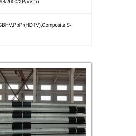
/2000/XP/Vista)
GBHV,PbPr(HDTV),Composite,S-