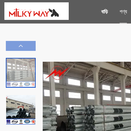
বাড়ি
পণ্য