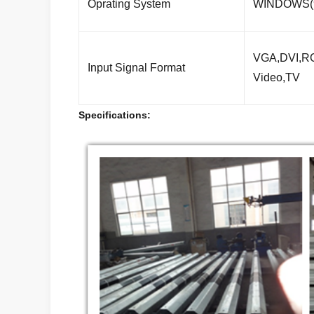
Oprating System
WINDOWS(98
VGA,DVI,R
Input Signal Format
Video,TV
Specifi
cations: