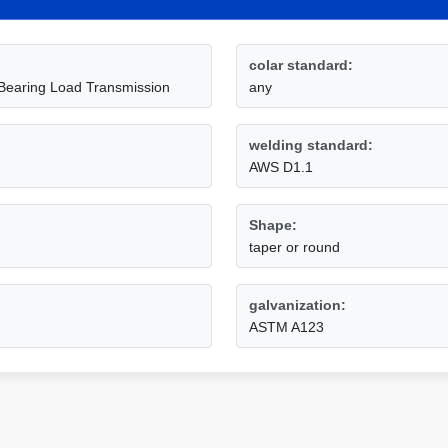
colar standard:
 Bearing Load Transmission
any
welding standard:
AWS D1.1
Shape:
taper or round
galvanization:
ASTM A123