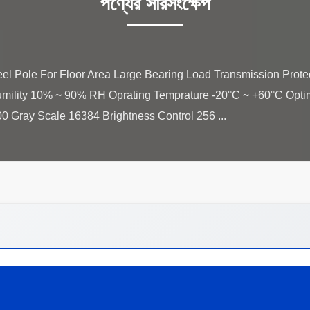
পণ্যের সারসংক্ষেপ
l Pole For Floor Area Large Bearing Load Transmission Prote
mility 10% ~ 90% RH Oprating Temprature -20°C ~ +60°C Opti