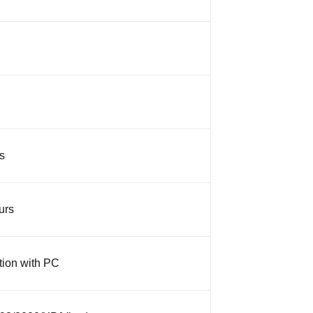
s
urs
tion with PC