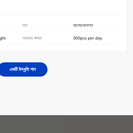
দাম:
আলোচনাযোগ্য
ight
সরবরাহ ক্ষমতা:
300pcs per day
একটি উদ্ধৃতি পান