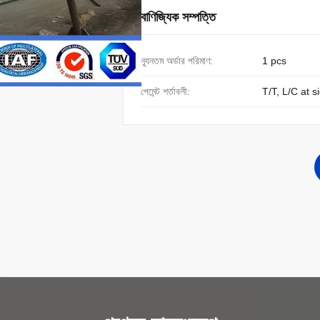
বাণিজ্যিক সম্পত্তি
ন্যূনতম অর্ডার পরিমাণ:
1 pcs
পেমেন্ট শর্তাবলী:
T/T, L/C at s