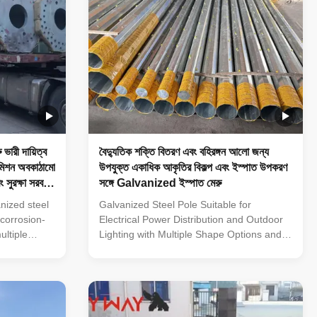
ভারী দায়িত্ব
বৈদ্যুতিক শক্তি বিতরণ এবং বহিরঙ্গন আলো জন্য
ন্সমিশন অবকাঠামো
উপযুক্ত একাধিক আকৃতির বিকল্প এবং ইস্পাত উপকরণ
 সুরক্ষা সরবরাহ
সঙ্গে Galvanized ইস্পাত মেরু
nized steel
Galvanized Steel Pole Suitable for
 corrosion-
Electrical Power Distribution and Outdoor
ultiple
Lighting with Multiple Shape Options and
tions. Its
Steel Materials 33KV Tubular Octagonal
ange of pole
Height Equipment Electrical Distribution
ygonal),
Galvanized Line Transmission Steel Power
 235 to 500
Pole Specification: Steel materials conform
rom 1mm to
to ASTM A36 with Q235(S235,SS400),