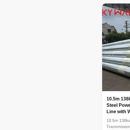
certificate i
stamp and s
before unload
,otherwise w
the material 
,all the mat
and physical
10.5m 138k
Steel Powe
Line with
and Earth
10.5m 138kv 
Transmissio