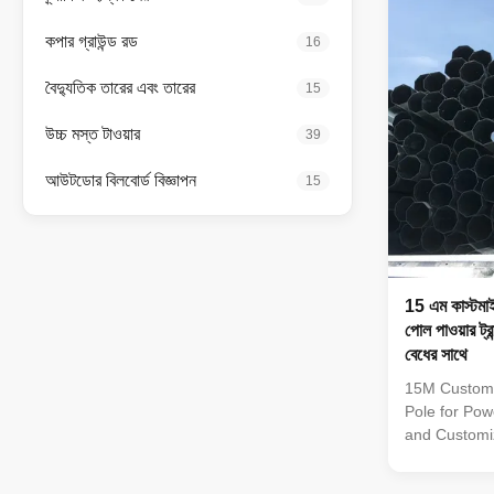
40mm make i
dependable c
কপার গ্রাউন্ড রড
16
finish enhan
maintenance 
বৈদ্যুতিক তারের এবং তারের
15
উচ্চ মস্ত টাওয়ার
39
আউটডোর বিলবোর্ড বিজ্ঞাপন
15
15 এম কাস্টমা
পোল পাওয়ার ট্
বেধের সাথে
15M Customi
Pole for Pow
and Customiz
material are
factory to as