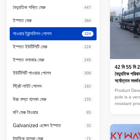
বৈদ্যুতিক শক্তি মেরু
447
ইস্পাত মেরু
384
পাওয়ার ট্রান্সমিশন পোলস
324
ইস্পাত ইউটিলিটি মেরু
224
ইস্পাত নলাকার মেরু
245
42 মি 55 মি 22
ইউটিলিটি পাওয়ার পোলস
308
বৈদ্যুতিক পরিবা
সর্বোত্তম সমর্থন
স্ট্রিট লাইট পোলস
182
ট্রান্সমিশন মেরু
Product Desc
pole is a ver
উচ্চ মস্ত হালকা মেরু
155
resistant pro
industrial an
মণি মেরু টাওয়ার
85
zinc coating
shapes (roun
Galvanized এঙ্গেল ইস্পাত
32
ultimate ten
MPa, and th
ট্র্যাফিক হাল্কা মেরু
71