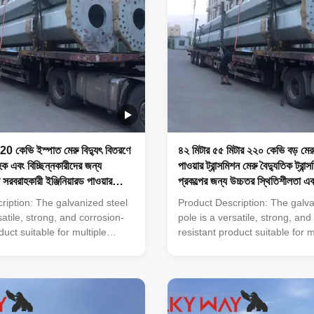
0 কেভি ইস্পাত মেরু বিদ্যুৎ বিতরণে
৪২ মিটার ৫৫ মিটার ২২০ কেভি বড় মেরু 
হক এবং বিচ্ছিন্নকারীদের জন্য
পাওয়ার ট্রান্সমিশন মেরু বৈদ্যুতিক ট্রা
 সরবরাহকারী ইঞ্জিনিয়ারড পাওয়ার
প্রকল্পের জন্য উচ্চতর স্থিতিশীলতা এবং
করে
ription: The galvanized steel
Product Description: The galva
satile, strong, and corrosion-
pole is a versatile, strong, and
duct suitable for multiple
resistant product suitable for m
d municipal applications. Its
industrial and municipal applica
 of ≥ 86 microns, range of pole
zinc coating of ≥ 86 microns, r
d, octagonal, polygonal),
shapes (round, octagonal, pol
sile strengths from 235 to 500
ultimate tensile strengths from
ickness options from 1mm to
MPa, and thickness options f