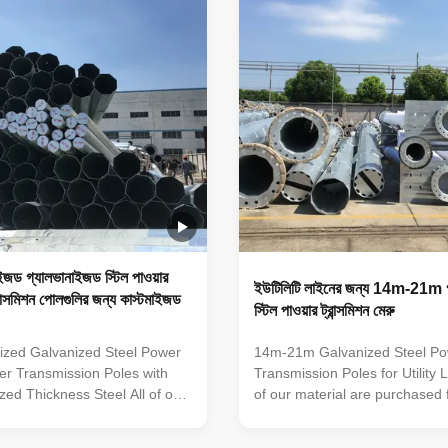
t an adaptable and
40mm make it an adaptable a
hoice. The hot dip galvanized
dependable choice. The hot di
ces its longevity and reduces
finish enhances its longevity 
costs, making it an
maintenance costs, making it 
ইজড গ্যালভানাইজড স্টিল পাওয়ার
ইউটিলিটি লাইনের জন্য 14m-21m 
রান্সমিশন পোলগুলির জন্য কাস্টমাইজড
স্টিল পাওয়ার ট্রান্সমিশন মেরু
zed Galvanized Steel Power
14m-21m Galvanized Steel P
er Transmission Poles with
Transmission Poles for Utility L
ed Thickness Steel All of our
of our material are purchased
 purchased from famous mill
mill factory to assure the qualit
sure the quality A mill
certificate issued by the mill fa