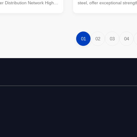
er Distribution Network High-
steel, offer exceptional strength
l power pole designed for
and versatility for a wide range
ission lines in power
construction and structural app
networks, offering superior
Designed with precision, these
durability. Product
are known for their superior 
s Specification Details Suit for
in demanding environments, 
01
02
03
04
Electrical Supplies
the ideal choice for staircases,
n Line Steel Round Power
and other architectural elemen
onoid, Multi-pyramidal,
require both reliability and aes
 polygonal or conical Material
appeal. With years of 30 years
(minimum yield