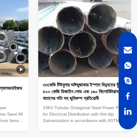
nd
Q345(S355JR), Q460, etc Welding:
p galvanized
Welding complies with CSA and AWS, AWS
and reduces
D1.1 standard. The welders have got
an
corresponding certificate after testing and
inspection
৩৩কেভি টিউবুলার অষ্টভুজাকার ইস্পাত বিদ্যুতের খুঁটি,
গ্যালভানাইজড
৫০০ কেজি ডিজাইন লোড এবং ১৬০ কিলোমিটার/ঘণ্টা
বাতাসের গতি সহ ভূমিকম্প প্রতিরোধী
ower
33KV Tubular Octagonal Steel Power Pole
ine Steel All
for Electrical Distribution with Hot-dip
 from famous
Galvanization in accordance with ASTM
y A mill
A123 33KV Tubular Octagonal Height
ctory with
Equipment Electrical Distribution