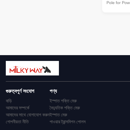
Pole for Pow
quality stee
138kv transm
distribution 
strength and 
Specification
10.5m 138kv 
Transmissio
Pole Shape C
Columniform,
Q345B/A572 
গুরুত্বপূর্ণ সংযোগ
পণ্য
বাড়ি
ইস্পাত শক্তি মেরু
আমাদের সম্পর্কে
বৈদ্যুতিক শক্তি মেরু
আমাদের সাথে যোগাযোগ করুন
ইস্পাত মেরু
গোপনীয়তা নীতি
পাওয়ার ট্রান্সমিশন পোলস