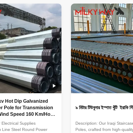
ssued by the mill factory with
stamp and signature must be 
ignature must be provided
before unload the material in o
 the material in our factory
,otherwise we have our reason
e have our reason to refuse
the material . Before put into 
. Before put into production
,all the material must pass the
erial must pass the chemical
and physical analysis to make 
 analysis to make sure
they have meet the requested
v Hot Dip Galvanized
r Pole for Transmission
৯ মিটার টিউবুলার ইস্পাত খুঁটি ইরাকি সিঁড
 Wind Speed 160 Km/Hour
quake Resistant Design
Electrical Supplies
Description: Our Iraqi Staircas
n Line Steel Round Power
Poles, crafted from high-quali