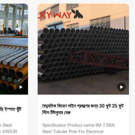
provided
Galvanized Line Transmission Steel Power
ur factory
Pole Specification: Steel materials conform
 to refuse
to ASTM A36 with Q235(S235,SS400),
production
Q345(S355JR), Q460, etc Welding:
 chemical
Welding complies with CSA and AWS, AWS
sure that
D1.1 standard. The welders have got
corresponding certificate after testing and
inspection. Finish:
বৈদ্যুতিক বিতরণ লাইন প্রকল্পের জন্য 30 ফুট 35 ফুট
়ি ইস্পাত খুঁটি
স্টিল টিউবুলার মেরু
e Steel
Specification Product name 8M 7.5KN
ty S355JR
Steel Tubular Pole For Electrical