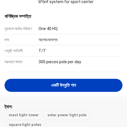
liftinf system for sport center
বাণিজ্যিক সম্পত্তি
ন্যূনতম অর্ডার পরিমাণ:
One 40 HQ
দাম:
আলোচনাযোগ্য
পেমেন্ট শর্তাবলী:
T/T
সরবরাহ ক্ষমতা:
300 pieces pole per day
একটি উদ্ধৃতি পান
ট্যাগ:
mast light tower
solar power light pole
square light poles