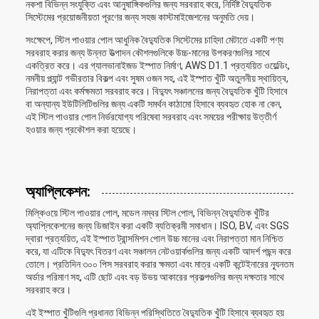
নকশা বিভিন্ন সংযুক্তি এবং আনুষাঙ্গিকগুলির জন্য সরবরাহ করে, নির্দিষ্ট বৈদ্যুতিক
সিস্টেমের প্রয়োজনীয়তা পূরণের জন্য সহজ কাস্টমাইজেশনের অনুমতি দেয়।
সংক্ষেপে, স্টিল পাওয়ার পোল আধুনিক বৈদ্যুতিক সিস্টেমের চাহিদা মেটাতে একটি পণ্য
সরবরাহ করার জন্য উন্নত উত্পাদন কৌশলগুলিকে উচ্চ-মানের উপকরণগুলির সাথে
একত্রিত করে। এর গ্যালভানাইজড ইস্পাত নির্মাণ, AWS D1.1 প্রত্যয়িত ওয়েল্ডিং,
নমনীয় প্ল্যান্ট গভীরতার বিকল্প এবং সুষম ওজন সহ, এই ইস্পাত খুঁটি অতুলনীয় স্থায়িত্ব,
নিরাপত্তা এবং কর্মক্ষমতা সরবরাহ করে। বিদ্যুৎ সঞ্চালনের জন্য বৈদ্যুতিক খুঁটি হিসাবে
বা অন্যান্য ইউটিলিটিগুলির জন্য একটি সমর্থন কাঠামো হিসাবে ব্যবহৃত হোক না কেন,
এই স্টিল পাওয়ার পোল নির্ভরযোগ্য পরিষেবা সরবরাহ এবং সময়ের পরীক্ষায় উত্তীর্ণ
হওয়ার জন্য প্রকৌশল করা হয়েছে।
অ্যাপ্লিকেশন:
মিল্কিওয়ে স্টিল পাওয়ার পোল, মডেল নম্বর স্টিল পোল, বিভিন্ন বৈদ্যুতিক খুঁটির
অ্যাপ্লিকেশনের জন্য ডিজাইন করা একটি ব্যতিক্রমী সমাধান। ISO, BV, এবং SGS
দ্বারা প্রত্যয়িত, এই ইস্পাত ট্রান্সমিশন পোল উচ্চ মানের এবং নিরাপত্তা মান নিশ্চিত
করে, যা এটিকে বিদ্যুৎ বিতরণ এবং সঞ্চালন নেটওয়ার্কগুলির জন্য একটি আদর্শ পছন্দ করে
তোলে। প্রতিদিন ৩০০ পিস সরবরাহ করার ক্ষমতা এবং মাত্র একটি কন্টেইনারের ন্যূনতম
অর্ডার পরিমাণ সহ, এটি ছোট এবং বড় উভয় আকারের প্রকল্পগুলির জন্য দক্ষতার সাথে
সরবরাহ করে।
এই ইস্পাত খুঁটিগুলি প্রধানত বিভিন্ন পরিস্থিতিতে বৈদ্যুতিক খুঁটি হিসাবে ব্যবহৃত হয়