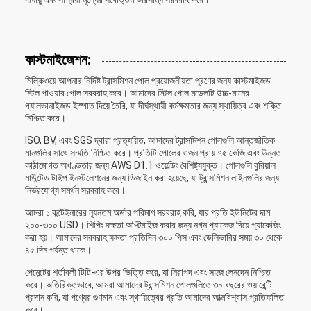
কাস্টমাইজেশন:
মিল্কিওয়ে আপনার নির্দিষ্ট ট্রান্সমিশন পোল প্রয়োজনীয়তা পূরণের জন্য কাস্টমাইজড
স্টিল পাওয়ার পোল সরবরাহ করে। আমাদের স্টিল পোল মডেলটি উচ্চ-মানের
গ্যালভানাইজড ইস্পাত দিয়ে তৈরি, যা দীর্ঘস্থায়ী কর্মক্ষমতার জন্য স্থায়িত্ব এবং শক্তি
নিশ্চিত করে।
ISO, BV, এবং SGS দ্বারা প্রত্যয়িত, আমাদের ট্রান্সমিশন পোলগুলি আন্তর্জাতিক
মানগুলির সাথে সম্মতি নিশ্চিত করে। প্রতিটি পোলের ওজন প্রায় ৭৫ কেজি এবং উন্নত
কাঠামোগত অখণ্ডতার জন্য AWS D1.1 ওয়েল্ডিং বৈশিষ্ট্যযুক্ত। পোলগুলি বুরিয়াল
মাউন্টেড টাইপ ইনস্টলেশনের জন্য ডিজাইন করা হয়েছে, যা ট্রান্সমিশন লাইনগুলির জন্য
নির্ভরযোগ্য সমর্থন সরবরাহ করে।
আমরা ১ কন্টেইনারের ন্যূনতম অর্ডার পরিমাণ সরবরাহ করি, যার প্রতি ইউনিটের দাম
২০০-৩০০ USD। শিপিং দক্ষতা অপ্টিমাইজ করার জন্য নগ্ন প্যাকেজ দিয়ে প্যাকেজিং
করা হয়। আমাদের সরবরাহ ক্ষমতা প্রতিদিন ৩০০ পিস এবং ডেলিভারির সময় ৩০ থেকে
৪৫ দিন পর্যন্ত থাকে।
পেমেন্টের শর্তাবলী টিটি-এর উপর ভিত্তি করে, যা নিরাপদ এবং সহজ লেনদেন নিশ্চিত
করে। অতিরিক্তভাবে, আমরা আমাদের ট্রান্সমিশন পোলগুলিতে ৩০ বছরের ওয়ারেন্টি
প্রদান করি, যা পণ্যের গুণমান এবং স্থায়িত্বের প্রতি আমাদের আত্মবিশ্বাস প্রতিফলিত
করে।