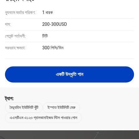
ন্যূনতম অর্ডার পরিমাণ:
1 ধারক
দাম:
200-300USD
পেমেন্ট শর্তাবলী:
টিটি
সরবরাহ ক্ষমতা:
300 পিসি/দিন
একটি উদ্ধৃতি পান
ট্যাগ:
বৈদ্যুতিন ইউটিলিটি খুঁটি
ইস্পাত ইউটিলিটি মেরু
এএসটিএম এ১২৩ গ্যালভানাইজড স্টিল পাওয়ার পোল