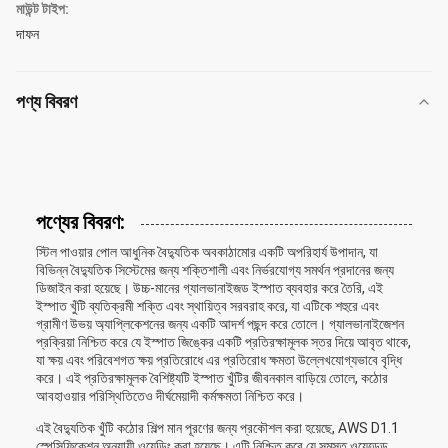
মাউন্ট টাইপ:
দাফন
পণ্য বিবরণ
পণ্যের বিবরণ:
স্টিল পাওয়ার পোল আধুনিক বৈদ্যুতিক অবকাঠামোর একটি অপরিহার্য উপাদান, যা
বিভিন্ন বৈদ্যুতিক সিস্টেমের জন্য শক্তিশালী এবং নির্ভরযোগ্য সমর্থন প্রদানের জন্য
ডিজাইন করা হয়েছে। উচ্চ-মানের গ্যালভানাইজড ইস্পাত ব্যবহার করে তৈরি, এই
ইস্পাত খুঁটি ব্যতিক্রমী শক্তি এবং স্থায়িত্ব সরবরাহ করে, যা এটিকে শহুরে এবং
গ্রামীণ উভয় অ্যাপ্লিকেশনের জন্য একটি আদর্শ পছন্দ করে তোলে। গ্যালভানাইজেশন
প্রক্রিয়া নিশ্চিত করে যে ইস্পাত জিঙ্কের একটি প্রতিরক্ষামূলক স্তর দিয়ে আবৃত থাকে,
যা ক্ষয় এবং পরিবেশগত ক্ষয় প্রতিরোধে এর প্রতিরোধ ক্ষমতা উল্লেখযোগ্যভাবে বৃদ্ধি
করে। এই প্রতিরক্ষামূলক বৈশিষ্ট্যটি ইস্পাত খুঁটির জীবনকাল বাড়িয়ে তোলে, কঠোর
আবহাওয়ার পরিস্থিতিতেও দীর্ঘমেয়াদী কর্মক্ষমতা নিশ্চিত করে।
এই বৈদ্যুতিক খুঁটি কঠোর শিল্প মান পূরণের জন্য প্রকৌশল করা হয়েছে, AWS D1.1
স্পেসিফিকেশন অনুযায়ী ওয়েল্ডিং করা হয়েছে। এটি নিশ্চিত করে যে সমস্ত ওয়েল্ডেড