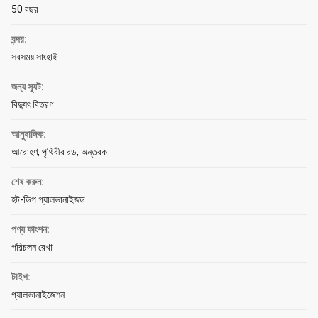
50 বছর
বন্দর:
সবসময় সাংহাই
জন্য স্যুট:
বিদ্যুৎ বিতরণ
আনুষাঙ্গিক:
আরোহণ, পৃথিবীর রড, অন্তরক
শেষ করুন:
হট-ডিপ গ্যালভানাইজড
পণ্য ফাংশন:
পরিচলন রেখা
টাইপ:
গ্যালভানাইজেশন