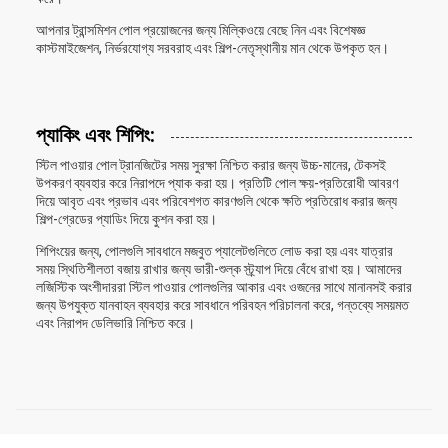
আপনার ট্রান্সমিশন পোল প্রয়োজনের জন্য মিল্কিওয়ে বেছে নিন এবং বিশেষজ্ঞ
কাস্টমাইজেশন, নির্ভরযোগ্য সরবরাহ এবং শিল্প-নেতৃস্থানীয় মান থেকে উপকৃত হন।
প্যাকিং এবং শিপিং:
স্টিল পাওয়ার পোল ট্রানজিটের সময় সুরক্ষা নিশ্চিত করার জন্য উচ্চ-মানের, টেকসই
উপকরণ ব্যবহার করে নিরাপদে প্যাক করা হয়। প্রতিটি পোল ক্ষয়-প্রতিরোধী আবরণ
দিয়ে আবৃত এবং প্রভাব এবং পরিবেশগত কারণগুলি থেকে ক্ষতি প্রতিরোধ করার জন্য
শিল্প-গ্রেডের প্যাডিং দিয়ে কুশন করা হয়।
শিপিংয়ের জন্য, পোলগুলি সাবধানে মজবুত প্যালেটগুলিতে লোড করা হয় এবং যাত্রার
সময় স্থিতিশীলতা বজায় রাখার জন্য ভারী-শুল্ক স্ট্র্যাপ দিয়ে বেঁধে রাখা হয়। আমাদের
লজিস্টিক অংশীদাররা স্টিল পাওয়ার পোলগুলির আকার এবং ওজনের সাথে মানানসই করার
জন্য উপযুক্ত যানবাহন ব্যবহার করে সাবধানে পরিবহন পরিচালনা করে, গন্তব্যে সময়মত
এবং নিরাপদ ডেলিভারি নিশ্চিত করে।