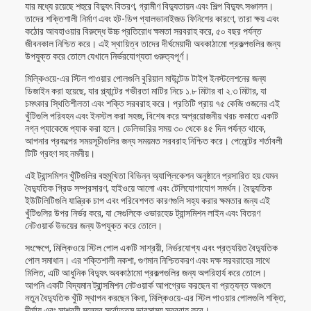
যার মধ্যে রয়েছে শহুরে বিদ্যুৎ বিতরণ, গ্রামীণ বিদ্যুতায়ন এবং শিল্প বিদ্যুৎ সঞ্চালন।
তাদের শক্তিশালী নির্মাণ এবং হট-ডিপ গ্যালভানাইজড ফিনিশের কারণে, তারা ক্ষয় এবং
কঠোর আবহাওয়ার বিরুদ্ধে উচ্চ প্রতিরোধ ক্ষমতা সরবরাহ করে, ৫০ বছর পর্যন্ত
জীবনকাল নিশ্চিত করে। এই স্থায়িত্ব তাদের দীর্ঘমেয়াদী অবকাঠামো প্রকল্পগুলির জন্য
উপযুক্ত করে তোলে যেখানে নির্ভরযোগ্যতা গুরুত্বপূর্ণ।
মিল্কিওয়ে-এর স্টিল পাওয়ার পোলগুলি বুরিয়াল মাউন্টেড টাইপ ইনস্টলেশনের জন্য
ডিজাইন করা হয়েছে, যার প্ল্যান্টের গভীরতা মাটির নিচে ১.৮ মিটার বা ২.৩ মিটার, যা
চমৎকার স্থিতিশীলতা এবং শক্তি সরবরাহ করে। প্রতিটি প্রায় ৭৫ কেজি ওজনের এই
খুঁটিগুলি পরিবহন এবং ইনস্টল করা সহজ, বিশেষ করে অপ্রয়োজনীয় খরচ কমাতে একটি
নগ্ন প্যাকেজে প্যাক করা হলে। ডেলিভারির সময় ৩০ থেকে ৪৫ দিন পর্যন্ত থাকে,
আপনার প্রকল্পের সময়সূচীগুলির জন্য সময়মত সরবরাহ নিশ্চিত করে। পেমেন্টের শর্তাবলী
টিটি গ্রহণ সহ নমনীয়।
এই ট্রান্সমিশন খুঁটিগুলির বহুমুখিতা বিভিন্ন অ্যাপ্লিকেশন অনুষ্ঠানে প্রসারিত হয় যেমন
বৈদ্যুতিক গ্রিড সম্প্রসারণ, হাইওয়ে আলো এবং টেলিযোগাযোগ সমর্থন। বৈদ্যুতিক
ইউটিলিটিগুলি যান্ত্রিক চাপ এবং পরিবেশগত কারণগুলি সহ্য করার ক্ষমতার জন্য এই
খুঁটিগুলির উপর নির্ভর করে, যা সেগুলিকে ওভারহেড ট্রান্সমিশন লাইন এবং বিতরণ
নেটওয়ার্ক উভয়ের জন্য উপযুক্ত করে তোলে।
সংক্ষেপে, মিল্কিওয়ে স্টিল পোল একটি সাশ্রয়ী, নির্ভরযোগ্য এবং প্রত্যয়িত বৈদ্যুতিক
পোল সমাধান। এর শক্তিশালী নকশা, গুণমান নিশ্চিতকরণ এবং দক্ষ সরবরাহের সাথে
মিলিত, এটি আধুনিক বিদ্যুৎ অবকাঠামো প্রকল্পগুলির জন্য অপরিহার্য করে তোলে।
আপনি একটি বিদ্যমান ট্রান্সমিশন নেটওয়ার্ক আপগ্রেড করছেন বা প্রত্যন্ত অঞ্চলে
নতুন বৈদ্যুতিক খুঁটি স্থাপন করছেন কিনা, মিল্কিওয়ে-এর স্টিল পাওয়ার পোলগুলি শক্তি,
দীর্ঘায়ু এবং সাশ্রয়ী মূল্যের সর্বোত্তম ভারসাম্য সরবরাহ করে।