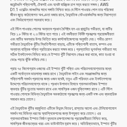
জয়েন্টগুলি শক্তিশালী, টেকসই এবং যথেষ্ট যান্ত্রিক চাপ সহ্য করতে সক্ষম। AWS
D1.1 ওয়েল্ডিং মানগুলির সাথে সঙ্গতি নিশ্চিত করে যে স্টিল পাওয়ার পোল তার পরিষেবা
জীবন জুড়ে কাঠামোগত অখণ্ডতা বজায় রাখে, বৈদ্যুতিক নেটওয়ার্কগুলির জন্য নিরাপত্তা
এবং নির্ভরযোগ্যতা সরবরাহ করে।
এই স্টিল পাওয়ার পোলের অন্যতম প্রধান বৈশিষ্ট্য হল এর প্ল্যান্টের গভীরতা, যা মাটির
নিচে ১.৮ মিটার বা ২.৩ মিটার হতে পারে। এই নমনীয়তা নির্দিষ্ট প্রকল্পের প্রয়োজনীয়তা
এবং মাটির অবস্থার উপর ভিত্তি করে কাস্টমাইজেশনের অনুমতি দেয়। গভীর রোপণ
গভীরতা বৈদ্যুতিক খুঁটির স্থিতিশীলতা বাড়ায়, এটিকে শক্তিশালী বাতাস, কম্পন এবং
অন্যান্য বাহ্যিক শক্তি প্রতিরোধ করতে সক্ষম করে। প্রস্তাবিত ভূগর্ভস্থ গভীরতা সহ
সঠিক ইনস্টলেশন নিশ্চিত করে যে ইস্পাত খুঁটি নিরাপদে নোঙর করা থাকে, কাত হওয়া বা
ভেঙে পড়ার ঝুঁকি কমিয়ে দেয়।
প্রায় ৭৫ কিলোগ্রাম ওজনের এই ইস্পাত খুঁটি শক্তি এবং পরিচালনাযোগ্যতার মধ্যে
একটি সর্বোত্তম ভারসাম্য বজায় রাখে। বৈদ্যুতিক লাইন এবং সরঞ্জামগুলির জন্য
শক্তিশালী সমর্থন প্রদানের জন্য ওজন যথেষ্ট, তবুও এটি পরিবহন এবং ইনস্টলেশনের
উদ্দেশ্যে পরিচালনাযোগ্য থাকে। প্রধান উপাদান হিসাবে গ্যালভানাইজড ইস্পাত
ব্যবহার খুঁটির দৃঢ়তায় অবদান রাখে এবং সামগ্রিক ওজন যুক্তিসঙ্গত রাখে। এটি স্টিল
পাওয়ার পোলকে বিভিন্ন বৈদ্যুতিক অবকাঠামো প্রকল্পের জন্য একটি দক্ষ এবং ব্যবহারিক
সমাধান করে তোলে।
এই বৈদ্যুতিক খুঁটির বহুমুখিতা এটিকে বিদ্যুৎ বিতরণ, রাস্তার আলো এবং টেলিযোগাযোগ
সমর্থন সহ বিভিন্ন ধরণের অ্যাপ্লিকেশনের জন্য উপযুক্ত করে তোলে। এর
গ্যালভানাইজড ইস্পাত নির্মাণ ন্যূনতম রক্ষণাবেক্ষণের প্রয়োজনীয়তা নিশ্চিত করে,
সামগ্রিক জীবনচক্রের খরচ এবং ডাউনটাইম হ্রাস করে। অতিরিক্তভাবে, ইস্পাত খুঁটির