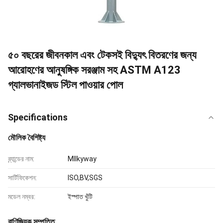
৫০ বছরের জীবনকাল এবং টেকসই বিদ্যুৎ বিতরণের জন্য
আরোহণের আনুষঙ্গিক সরঞ্জাম সহ ASTM A123
গ্যালভানাইজড স্টিল পাওয়ার পোল
Specifications
মৌলিক বৈশিষ্ট্য
ব্র্যান্ডের নাম:
MIlkyway
সার্টিফিকেশন:
ISO,BV,SGS
মডেল নম্বর:
ইস্পাত খুঁটি
বাণিজ্যিক সম্পত্তি