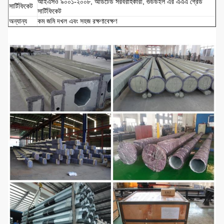
আইএসও ৯০০১-২০০৮, অডিটেড সরবরাহকারী, গুডউইল এর এএএ গ্রেড
সার্টিফিকেট
সার্টিফিকেট
অন্যান্য
কম জমি দখল এবং সহজ রক্ষণাবেক্ষণ