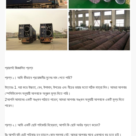
প্রায়শই জিজ্ঞাসিত প্রশ্ন
প্রশ্ন ১। আমি কীভাবে প্রয়োজনীয় মুলের দাম পেতে পারি?
উত্তরঃ 1. দয়া করে উচ্চতা, বেধ, উপাদান, উপরের এবং নীচের ডায়ার মতো সঠিক মাত্রা দিন। আমরা আপনার
স্পেসিফিকেশন অনুযায়ী আপনাকে অনুরূপ মূল্য দিতে পারি।
2আপনি আমাদের একটি অঙ্কন পাঠাতে পারেন; আমরা আপনার অঙ্কন অনুযায়ী আপনাকে একটি মূল্য দিতে
পারেন।
প্রশ্ন ২। আমি একটি ছোট পাইকারি বিক্রেতা, আপনি কি ছোট অর্ডার গ্রহণ করেন?
উঃ আপনি যদি ছোট পাইকার হন তাহলে কোন সমস্যা নেই; আমরা আপনার সাথে একসাথে বড় হতে চাই।