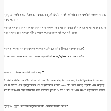
প্রশ্ন ৩। আমি একজন ডিজাইনার; আমরা যে নমুনাটি ডিজাইন করেছি তা তৈরি করতে আপনি কি আমাকে সাহায্য
করতে পারেন?
উত্তরঃ আমাদের লক্ষ্য গ্রাহকদের সফল হতে সাহায্য করা। সুতরাং আমরা যদি আপনাকে সমস্যা সমাধান করতে
এবং আপনার নকশা বাস্তবে পরিণত করতে সহায়তা করতে পারি তবে এটি স্বাগত।
প্রশ্ন ৪. আমরা আমাদের এলাকার আপনার এজেন্ট হতে চাই। কিভাবে আবেদন করবেন?
উঃ দয়া করে আপনার ধারণা এবং আপনার প্রোফাইল bella@yin-he.com এ পাঠান
প্রশ্ন ৫। আপনার কোম্পানি সম্পর্কে বলুন?
উঃ জিয়াংসু মিল্কি ওয়ে স্টিল পোলস কোং লিমিটেড, আমরা রাস্তার আলো পল, পাওয়ার ট্রান্সমিশন পল সহ সব
ধরণের স্টিলের মেরু প্রস্তুতকারক এবং রপ্তানিকারক হয়েছি,১৯৯১ সাল থেকে বড় বড় স্কোয়ার এবং অন্যান্য
ইস্পাত পণ্যগুলির জন্য ফ্লাডলাইট স্টল.আমাদের খুঁটিগুলি ৭০ টিরও বেশি দেশ এবং অঞ্চলে রপ্তানি করা হয়েছে।
প্রশ্ন ৬। ব্র্যান্ড কোম্পানির জন্য কি আপনার কোন বিশেষ নীতি আছে?