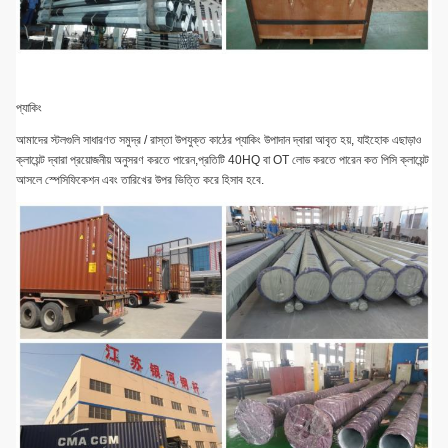
প্যাকিং
আমাদের স্টলগুলি সাধারণত সমুদ্র / রাস্তা উপযুক্ত কাঠের প্যাকিং উপাদান দ্বারা আবৃত হয়, যাইহোক এছাড়াও
ক্লায়েন্ট দ্বারা প্রয়োজনীয় অনুসরণ করতে পারেন,প্রতিটি 40HQ বা OT লোড করতে পারেন কত পিসি ক্লায়েন্ট
আসলে স্পেসিফিকেশন এবং তারিখের উপর ভিত্তি করে হিসাব হবে.