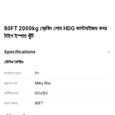
80FT 2000kg ব্রেকিং লোড HDG কাস্টমাইজড কবর
টাইপ ইস্পাত খুঁটি
Specifications
মৌলিক বৈশিষ্ট্য
উৎপত্তি স্থান:
চীন
ব্র্যান্ডের নাম:
Milky Way
সার্টিফিকেশন:
ISO//BV
মডেল নম্বর:
80FT