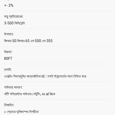
+- 2%
বায়ু প্রতিরোধের:
3-500 কিমি/ঘন্টা
উপাদান:
জিআর 50 জিআর 65 এস 500 এস 355
উচ্চতা:
80FT
ঢালাই:
ওয়েল্ডিং সিডাব্লুবির আন্তর্জাতিক ld ালাই স্ট্যান্ডার্ডের সাথে নিশ্চিত করে
পাউডার আবরণ:
খাঁটি পলিয়েস্টার পাউডার পেইন্টিং, রঙ al চ্ছিক
ডিজাইন:
৮ গ্রেডের ভূমিকম্পের বিপরীতে