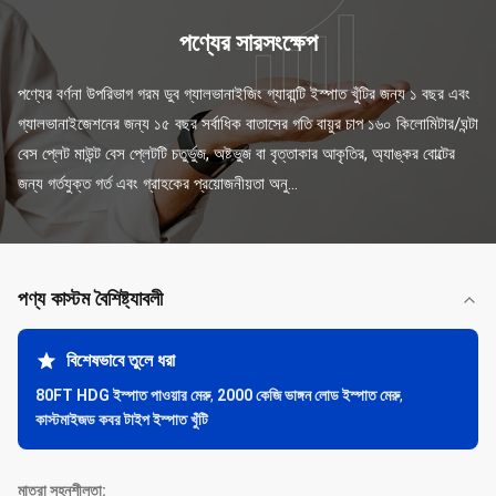
পণ্যের সারসংক্ষেপ
পণ্যের বর্ণনা উপরিভাগ গরম ডুব গ্যালভানাইজিং গ্যারান্টি ইস্পাত খুঁটির জন্য ১ বছর এবং 
গ্যালভানাইজেশনের জন্য ১৫ বছর সর্বাধিক বাতাসের গতি বায়ুর চাপ ১৬০ কিলোমিটার/ঘন্টা 
বেস প্লেট মাউন্ট বেস প্লেটটি চতুর্ভুজ, অষ্টভুজ বা বৃত্তাকার আকৃতির, অ্যাঙ্কর বোল্টের 
জন্য গর্তযুক্ত গর্ত এবং গ্রাহকের প্রয়োজনীয়তা অনু...
পণ্য কাস্টম বৈশিষ্ট্যাবলী
বিশেষভাবে তুলে ধরা
80FT HDG ইস্পাত পাওয়ার মেরু
,
2000 কেজি ভাঙ্গন লোড ইস্পাত মেরু
,
কাস্টমাইজড কবর টাইপ ইস্পাত খুঁটি
মাত্রা সহনশীলতা: