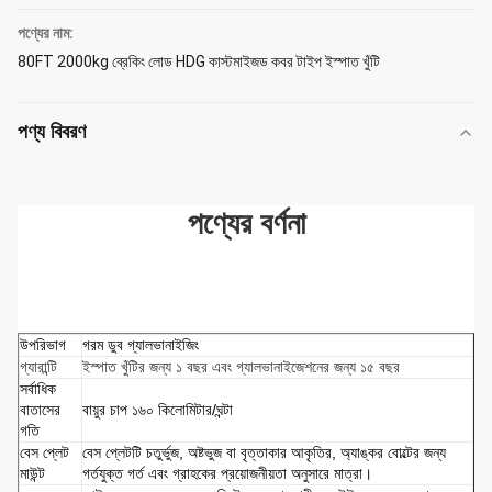
পণ্যের নাম:
80FT 2000kg ব্রেকিং লোড HDG কাস্টমাইজড কবর টাইপ ইস্পাত খুঁটি
পণ্য বিবরণ
পণ্যের বর্ণনা
উপরিভাগ
গরম ডুব গ্যালভানাইজিং
গ্যারান্টি
ইস্পাত খুঁটির জন্য ১ বছর এবং গ্যালভানাইজেশনের জন্য ১৫ বছর
সর্বাধিক
বাতাসের
বায়ুর চাপ ১৬০ কিলোমিটার/ঘন্টা
গতি
বেস প্লেট
বেস প্লেটটি চতুর্ভুজ, অষ্টভুজ বা বৃত্তাকার আকৃতির, অ্যাঙ্কর বোল্টের জন্য
মাউন্ট
গর্তযুক্ত গর্ত এবং গ্রাহকের প্রয়োজনীয়তা অনুসারে মাত্রা।