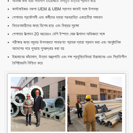
অভিজ্ঞ কর্মী যারা সাবলীল ইংরেজিতে বিস্তৃত উত্তর প্রদান করে
কাস্টমাইজড নকশা UEM & UBM স্বাগত জানাই সঙ্গে উপলব্ধ
পেশাদার প্রকৌশলী এবং কর্মীদের দ্বারা সরবরাহিত একচেটিয়া সমাধান
বিতরণকারীদের জন্য বিশেষ ছাড় এবং বিক্রয় সুরক্ষা
পেশাদার উত্পাদন 20 বছরেরও বেশি ইস্পাত মেরু উত্পাদন অভিজ্ঞতা সঙ্গে
পরীক্ষার জন্য নমুনার উপলব্ধতা সাধারণত গ্রাহক দ্বারা প্রদান করা এবং আনুষ্ঠানিক
আদেশের পরে পুনরায় পুনরুদ্ধার করা হয়
উচ্চমানের কাঁচামাল, উন্নত যন্ত্রপাতি এবং দক্ষ প্রযুক্তিবিদরা উচ্চমানের এবং স্থিতিশীল
বৈশিষ্ট্যগুলি নিশ্চিত করে