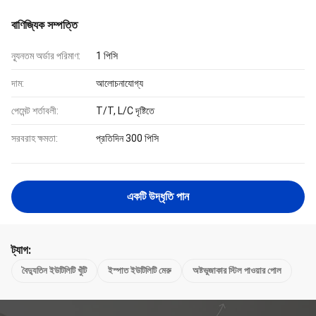
বাণিজ্যিক সম্পত্তি
ন্যূনতম অর্ডার পরিমাণ:
1 পিসি
দাম:
আলোচনাযোগ্য
পেমেন্ট শর্তাবলী:
T/T, L/C দৃষ্টিতে
সরবরাহ ক্ষমতা:
প্রতিদিন 300 পিসি
একটি উদ্ধৃতি পান
ট্যাগ:
বৈদ্যুতিন ইউটিলিটি খুঁটি
ইস্পাত ইউটিলিটি মেরু
অষ্টভুজাকার স্টিল পাওয়ার পোল