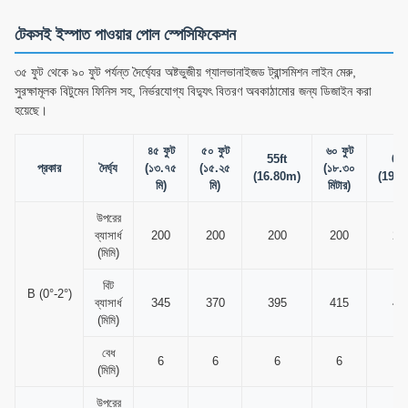
টেকসই ইস্পাত পাওয়ার পোল স্পেসিফিকেশন
৩৫ ফুট থেকে ৯০ ফুট পর্যন্ত দৈর্ঘ্যের অষ্টভুজীয় গ্যালভানাইজড ট্রান্সমিশন লাইন মেরু,
সুরক্ষামূলক বিটুমেন ফিনিস সহ, নির্ভরযোগ্য বিদ্যুৎ বিতরণ অবকাঠামোর জন্য ডিজাইন করা
হয়েছে।
৪৫ ফুট
৫০ ফুট
৬০ ফুট
55ft
65f
প্রকার
দৈর্ঘ্য
(১৩.৭৫
(১৫.২৫
(১৮.৩০
(16.80m)
(19.8
মি)
মি)
মিটার)
উপরের
ব্যাসার্ধ
200
200
200
200
20
(মিমি)
বিট
B (0°-2°)
ব্যাসার্ধ
345
370
395
415
43
(মিমি)
বেধ
6
6
6
6
6
(মিমি)
উপরের