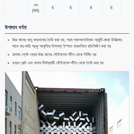
বেধ
6
6
6
6
6
(মিমি)
উপাদান বর্ণনা
উচ্চ মানের ধাতু কারখানায় তৈরি করা হয়, গরম গ্যালভানাইজড অ্যান্টি-জারা চিকিত্সার
সাথে বহু-সারি শঙ্কু আকৃতির উল্লম্ব ইস্পাত বারগুলিতে ছাঁচনির্মাণ করা হয়
হালকা প্লেট ফ্রেম উচ্চ মানের স্টেইনলেস স্টীল থেকে নির্মিত হয়
বন্ধন বোল্ট এবং বাদাম দীর্ঘস্থায়ী স্টেইনলেস স্টীল থেকে তৈরি করা হয়