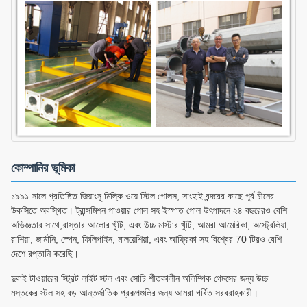
কোম্পানির ভূমিকা
১৯৯১ সালে প্রতিষ্ঠিত জিয়াংসু মিল্কি ওয়ে স্টিল পোলস, সাংহাই বন্দরের কাছে পূর্ব চীনের
উকসিতে অবস্থিত। ট্রান্সমিশন পাওয়ার পোল সহ ইস্পাত পোল উৎপাদনে ২৪ বছরেরও বেশি
অভিজ্ঞতার সাথে,রাস্তার আলোর খুঁটি, এবং উচ্চ মাস্টার খুঁটি, আমরা আমেরিকা, অস্ট্রেলিয়া,
রাশিয়া, জার্মানি, স্পেন, ফিলিপাইন, মালয়েশিয়া, এবং আফ্রিকা সহ বিশ্বের 70 টিরও বেশি
দেশে রপ্তানি করেছি।
দুবাই টাওয়ারের স্ট্রিট লাইট স্টল এবং সোচি শীতকালীন অলিম্পিক গেমসের জন্য উচ্চ
মস্তকের স্টল সহ বড় আন্তর্জাতিক প্রকল্পগুলির জন্য আমরা গর্বিত সরবরাহকারী।