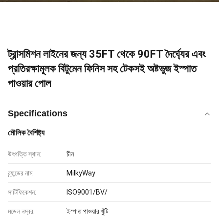
ট্রান্সমিশন লাইনের জন্য 35FT থেকে 90FT দৈর্ঘ্যের এবং
প্রতিরক্ষামূলক বিটুমেন ফিনিস সহ টেকসই অষ্টভুজ ইস্পাত
পাওয়ার পোল
Specifications
মৌলিক বৈশিষ্ট্য
উৎপত্তি স্থান:
চীন
ব্র্যান্ডের নাম:
MilkyWay
সার্টিফিকেশন:
ISO9001/BV/
মডেল নম্বর:
ইস্পাত পাওয়ার খুঁটি