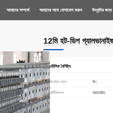
আমাদের সম্পর্কে
আমাদের সাথে যোগাযোগ করুন
উদ্ধৃতির জন্
12মি হট-ডিপ গ্যালভানাইজ
12মি হট-ডিপ গ্যালভানাইজ
মৌলিক বৈশিষ্ট্য
উৎপত্তি স্থান:
চীন
সার্টিফিকেশন:
ISO//BV