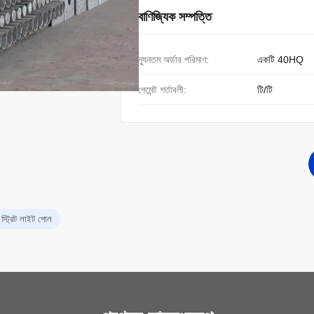
বাণিজ্যিক সম্পত্তি
ন্যূনতম অর্ডার পরিমাণ:
একটি 40HQ
পেমেন্ট শর্তাবলী:
টি/টি
স্ট্রিট লাইট পোল