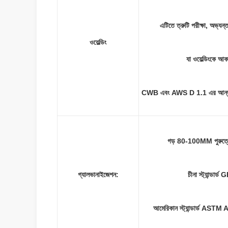
এটিতে ত্রুটি পরীক্ষা, অভ্যন্
ওয়েল্ডিং
যা ওয়েল্ডিংকে আ
CWB এবং AWS D 1.1 এর আন্তর্জাতিক ও
গড় 80-100ΜM পুরুত্বে
গ্যালভানাইজেশন:
চীনা স্ট্যান্ডা
আমেরিকান স্ট্যান্ডার্ড AS