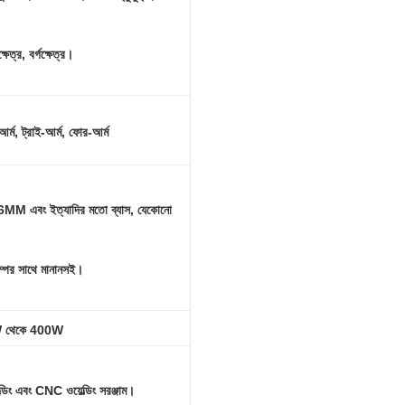
্ষেত্র, বর্গক্ষেত্র।
র্ম, ট্রাই-আর্ম, ফোর-আর্ম
এবং ইত্যাদির মতো ব্যাস, যেকোনো
াম্পের সাথে মানানসই।
 থেকে 400W
ল্ডিং এবং CNC ওয়েল্ডিং সরঞ্জাম।