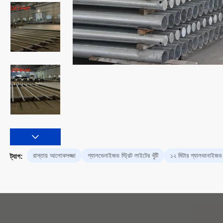
রাস্তায় আলোকসজ্জা
গ্যালভেনাইজড স্ট্রিট লাইটের খুঁটি
১২ মিটার গ্যালভানাইজড 
ট্যাগ: