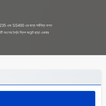
35 এবং SS400 এর জন্য সর্বনিম্ন ফলন
র দৈর্ঘ্য স্লিপ জয়েন্ট ছাড়া একবার