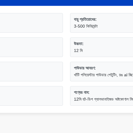
বায়ু প্রতিরোধের:
3-500 কিমি/ঘন্টা
উচ্চতা:
12 মি
পাউডার আবরণ:
খাঁটি পলিয়েস্টার পাউডার পেইন্টিং, রঙ al চ্ছ
পণ্যের নাম:
12মি হট-ডিপ গ্যালভানাইজড অষ্টকোণাল মিড