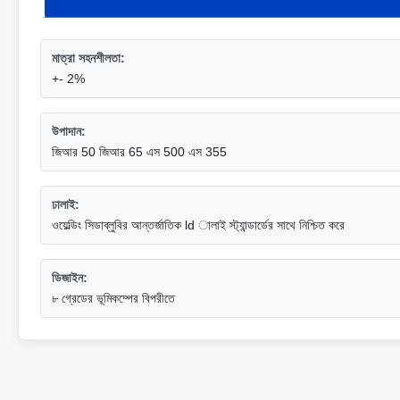
মাত্রা সহনশীলতা:
+- 2%
উপাদান:
জিআর 50 জিআর 65 এস 500 এস 355
ঢালাই:
ওয়েল্ডিং সিডাব্লুবির আন্তর্জাতিক ld ালাই স্ট্যান্ডার্ডের সাথে নিশ্চিত করে
ডিজাইন:
৮ গ্রেডের ভূমিকম্পের বিপরীতে