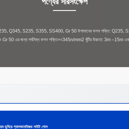
পণ্যের সারসংক্ষেপ
পাত, Q235, Q345, S235, S355, SS400, Gr 50 উপাদানের ফলন শক্তি: Q235, S2
 এর জন্য সর্বনিম্ন ফলন শক্তি>=345n/mm2 খুঁটির উচ্চতা: 3m –15m একটি অংশে
রম ডুবিয়ে গ্যালভানাইজড লাইট পোল