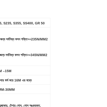
Q345, S235, S355, SS400, GR 50
্য সর্বনিম্ন ফলন শক্তি>=235N/MM2
্য সর্বনিম্ন ফলন শক্তি>=345N/MM2
M –15M
কবার ফর্ম করে 16M এর মধ্যে
MM-30MM
ভুজাকার, টেপার গোল, গোল শঙ্কুযুক্ত,