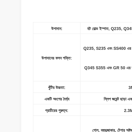
উপাদান:
হট রোল্ড ইস্পাত, Q235, 
Q235, S235 এবং SS400 এর জন
উপাদানের ফলন শক্তি:
Q345 S355 এবং GR 50 এর জন
খুঁটির উচ্চতা:
3
একটি অংশের দৈর্ঘ্য
স্লিপ জয়েন্ট ছাড়া এ
প্রাচীরের পুরুত্ব:
2.3
গোল, বহুভুজাকার, টেপার অষ্ট