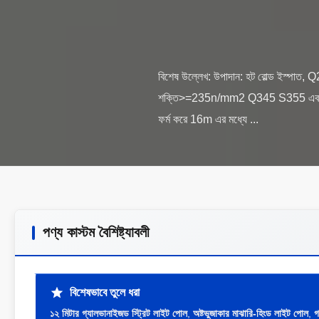
বিশেষ উল্লেখ: উপাদান: হট রোল্ড ইস্
শক্তি>=235n/mm2 Q345 S355 এবং Gr 50
পণ্য কাস্টম বৈশিষ্ট্যাবলী
বিশেষভাবে তুলে ধরা
১২ মিটার গ্যালভানাইজড স্ট্রিট লাইট পোল
,
অষ্টভুজাকার মাঝারি-হিংড লাইট পোল
,
গ