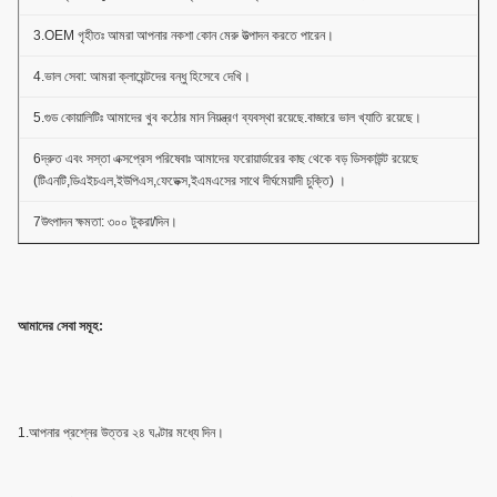
3.OEM গৃহীতঃ আমরা আপনার নকশা কোন মেরু উত্পাদন করতে পারেন।
4.ভাল সেবা: আমরা ক্লায়েন্টদের বন্ধু হিসেবে দেখি।
5.গুড কোয়ালিটিঃ আমাদের খুব কঠোর মান নিয়ন্ত্রণ ব্যবস্থা রয়েছে.বাজারে ভাল খ্যাতি রয়েছে।
6দ্রুত এবং সস্তা এক্সপ্রেস পরিষেবাঃ আমাদের ফরোয়ার্ডারের কাছ থেকে বড় ডিসকাউন্ট রয়েছে
(টিএনটি,ডিএইচএল,ইউপিএস,ফেডেক্স,ইএমএসের সাথে দীর্ঘমেয়াদী চুক্তি) ।
7উৎপাদন ক্ষমতা: ৩০০ টুকরা/দিন।
আমাদের সেবা সমূহ:
1.আপনার প্রশ্নের উত্তর ২৪ ঘণ্টার মধ্যে দিন।