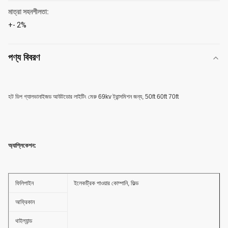
মাত্রা সহনশীলতা:
+- 2%
পণ্য বিবরণ
হট ডিপ গ্যালভানাইজড আউটডোর লাইটিং মেরু 69kv ট্রান্সমিশন জন্য, 50ft 60ft 70ft
অ্যাপ্লিকেশন
:
ফিলিপাইন
ইলেকট্রিক পাওয়ার কোম্পানি, ফিল্ড
আফ্রিকান
থাইল্যান্ড