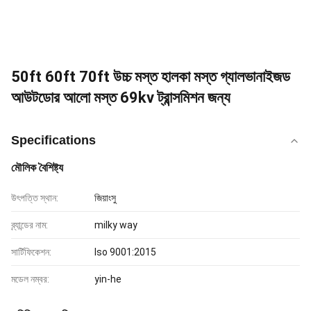
50ft 60ft 70ft উচ্চ মস্ত হালকা মস্ত গ্যালভানাইজড
আউটডোর আলো মস্ত 69kv ট্রান্সমিশন জন্য
Specifications
মৌলিক বৈশিষ্ট্য
উৎপত্তি স্থান:
জিয়াংসু
ব্র্যান্ডের নাম:
milky way
সার্টিফিকেশন:
Iso 9001:2015
মডেল নম্বর:
yin-he