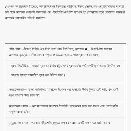
8একজন সৎ বিক্রেতা হিসেবে, আমরা সবসময় উচ্চমানের কাঁচামাল, উন্নত মেশিন, দক্ষ প্রযুক্তিবিদদের ব্যবহার
করি যাতে আমাদের পণ্যগুলি উচ্চমানের এবং স্থিতিশীল বৈশিষ্ট্যে সমাপ্ত হয়।আমাদের সাথে যোগাযোগ করুন বা
আমাদের কোম্পানীর পরিদর্শন স্বাগতম.
সেরা সেবা: --জিয়াংসু মিল্কি ওয়ে স্টিল পলস কোং লিমিটেডে, আমাদের # 1 অগ্রাধিকার সবসময়
আমাদের ক্লায়েন্টদের উচ্চ মানের পণ্য এবং উচ্চতর গ্রাহক সেবা প্রদান করা হয়েছে।
দ্রুত লিড টাইম.-- আমরা দ্রুততম টার্নআরাউন্ড সময় প্রদান এবং কঠোর পরিশ্রম করতে নিবেদিত হয়
আপনার সমস্ত সময়সীমা পূরণ করা নিশ্চিত করুন।
অপরাজেয় দাম-- আমরা প্রতিনিয়ত আমাদের উৎপাদন খরচ কমানোর উপায় খুঁজতে চেষ্টা করি, এবং সেই
সঞ্চয় আপনার উপর দিয়ে যাই!
অপরাজেয় গুণমান -- আমরা সবসময় আমাদের ভিআইপি গ্রাহকদের জন্য ভাল মানের এবং নেতৃস্থানীয়
পণ্য সরবরাহ করি।
ব্র্যান্ড সচেতনতা - যে কোন শক্তিশালী ব্র্যান্ডের লক্ষ্য হল এমন একটি সচেতনতা অর্জন করা যা