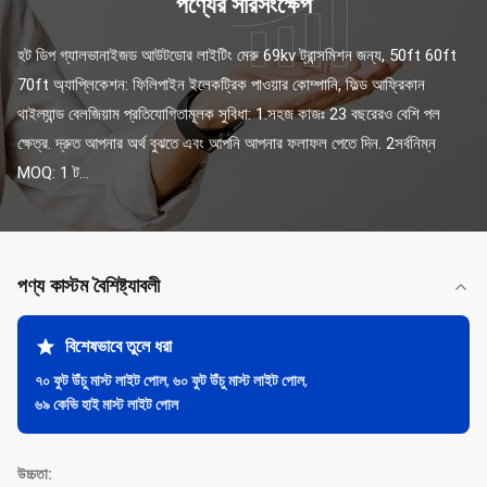
পণ্যের সারসংক্ষেপ
হট ডিপ গ্যালভানাইজড আউটডোর লাইটিং মেরু 69kv ট্রান্সমিশন জন্য, 50ft 60ft 
70ft অ্যাপ্লিকেশন: ফিলিপাইন ইলেকট্রিক পাওয়ার কোম্পানি, ফিল্ড আফ্রিকান 
থাইল্যান্ড বেলজিয়াম প্রতিযোগিতামূলক সুবিধা: 1.সহজ কাজঃ 23 বছরেরও বেশি পল 
ক্ষেত্র. দ্রুত আপনার অর্থ বুঝতে এবং আপনি আপনার ফলাফল পেতে দিন. 2সর্বনিম্ন 
MOQ: 1 ট...
পণ্য কাস্টম বৈশিষ্ট্যাবলী
বিশেষভাবে তুলে ধরা
৭০ ফুট উঁচু মাস্ট লাইট পোল
,
৬০ ফুট উঁচু মাস্ট লাইট পোল
,
৬৯ কেভি হাই মাস্ট লাইট পোল
উচ্চতা: