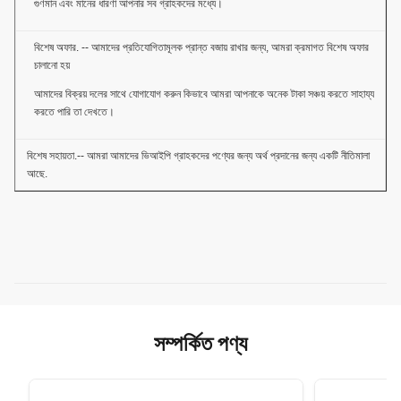
গুণমান এবং মানের ধারণা আপনার সব গ্রাহকদের মধ্যে।
বিশেষ অফার. -- আমাদের প্রতিযোগিতামূলক প্রান্ত বজায় রাখার জন্য, আমরা ক্রমাগত বিশেষ অফার
চালানো হয়
আমাদের বিক্রয় দলের সাথে যোগাযোগ করুন কিভাবে আমরা আপনাকে অনেক টাকা সঞ্চয় করতে সাহায্য
করতে পারি তা দেখতে।
বিশেষ সহায়তা.-- আমরা আমাদের ভিআইপি গ্রাহকদের পণ্যের জন্য অর্থ প্রদানের জন্য একটি নীতিমালা
আছে.
সম্পর্কিত পণ্য