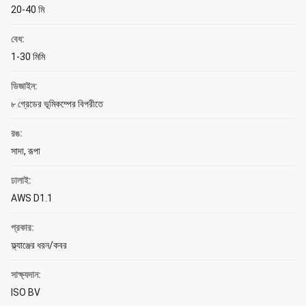
20-40 মি
বেধ:
1-30 মিমি
ডিজাইন:
৮ গ্রেডের ভূমিকম্পের বিপরীতে
রঙ:
সাদা, রূপা
ঢালাই:
AWS D1.1
প্রকার:
ফ্ল্যাঞ্জের ধরন/কবর
সাক্ষ্যদান:
ISO BV