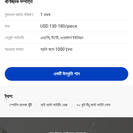
বাণিজ্যিক সম্পত্তি
ন্যূনতম অর্ডার পরিমাণ:
1 ধারক
দাম:
USD 130-180/piece
পেমেন্ট শর্তাবলী:
এল/সি, টি/টি, ওয়েস্টার্ন ইউনিয়ন
সরবরাহ ক্ষমতা:
প্রতি মাসে 1000 টুকরা
একটি উদ্ধৃতি পান
ট্যাগ:
স্পোর্টস হালকা খুঁটি
হাই মাস্ট লাইটিং মেরু
৭০ ফুট উঁচু মাস্ট লাইট পোল