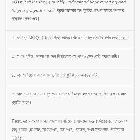
বছরেরও বেশি মেরু ক্ষেত্র।
quickly understand your meaning and
let you get your result.
দ্রুত আপনার অর্থ বুঝতে এবং আপনাকে আপনার
ফলাফল পেতে দেয়।
২. সর্বনিম্ন MOQ: 1Ton থেকে সর্বনিম্ন পরিমাণ বিভিন্ন শৈলীর উপর নির্ভর করে।
৩. ই এম গৃহীত: আমরা আপনার ডিজাইনের যে কোনও মেরু তৈরি করতে পারি।
৪. ভাল পরিষেবা: আমরা ক্লায়েন্টদের বন্ধু হিসাবে ব্যবহার করি।
৫. ভাল মানের: আমাদের খুব কঠোর মানের নিয়ন্ত্রণ ব্যবস্থা আছে the বাজারে ভাল
খ্যাতি আছে।
Fast. দ্রুত এবং সস্তার এক্সপ্রেস পরিষেবা: আমাদের ফরোয়ার্ডারের কাছ থেকে বড়
ছাড় রয়েছে (টিএনটি, ডিএইচএল, ইউপিএস, ফেডেক্স, ইএমএসের সাথে দীর্ঘমেয়াদী
চুক্তি)।