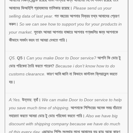
আমাদের নিজস্ব ব্র্যান্ড রয়েছে এমন সংস্থার জন্য আমাদের বিশেষ সমর্থন রয়েছে তবে
আমাদের ভিআইপি গ্রাহকদের তালিকায় রয়েছে।
Please send us your
selling data of last year.
গত বছরের আপনার বিক্রয় তথ্য আমাদের প্রেরণ
করুন।
So we can see how to support you for your products in
your market.
সুতরাং আমরা আপনার বাজারে আপনার পণ্যগুলির জন্য আপনাকে
কীভাবে সমর্থন করব তা আমরা দেখতে পারি।
Q5.
Q5।
Can you make Door to Door service?
আপনি কি ডোর টু
ডোর পরিষেবা তৈরি করতে পারেন?
Because i don't know how to do
customs clearance.
কারণ আমি জানি না কিভাবে কাস্টমস ক্লিয়ারেন্স করতে
হয়।
A:Yes.
উত্তর: হ্যাঁ।
We can make Door to Door service to help
you save much time of shipping.
আপনাকে শিপিংয়ের অনেক সময় বাঁচাতে
সহায়তা করতে আমরা ডোর টু ডোর পরিষেবা করতে পারি।
Also we have big
discount with shipping company because we have do much
of this every day.
এছাড়াও শিপিং সংস্থার সাথে আমাদের বড় ছাড় আছে কারণ