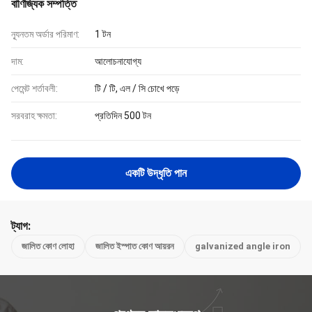
বাণিজ্যিক সম্পত্তি
ন্যূনতম অর্ডার পরিমাণ:
1 টন
দাম:
আলোচনাযোগ্য
পেমেন্ট শর্তাবলী:
টি / টি, এল / সি চোখে পড়ে
সরবরাহ ক্ষমতা:
প্রতিদিন 500 টন
একটি উদ্ধৃতি পান
ট্যাগ:
জালিত কোণ লোহা
জালিত ইস্পাত কোণ আয়রন
galvanized angle iron