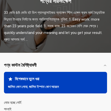
পণ্যের সারসংক্ষেপ
33 কেভি 69 কেভি হট ডিপ গ্যালভান্সাইজড অ্যাঙ্গেল স্টিল এঙ্গেল ক্রস আর্ম বৈদ্যুতিক 
বিদ্যুত টাওয়ার নির্মাণের জন্য প্রতিযোগিতামূলক সুবিধা: 1. Easy work: more 
than 23 years pole field. 1. সহজ কাজ: 23 বছরেরও বেশি মেরু ক্ষেত্র। 
quickly understand your meaning and let you get your result. 
দ্রুত আপনার অর্থ ...
পণ্য কাস্টম বৈশিষ্ট্যাবলী
বিশেষভাবে তুলে ধরা
জালিত কোণ লোহা
,
জালিত ইস্পাত কোণ আয়রন
লোড হচ্ছে পোর্ট:
সাংহাই