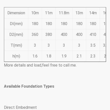
Dimension
10m
11m
11.8m
13m
14m
16
DI(mm)
180
180
180
180
180
180
D2(mm)
360
380
400
400
410
445
T(mm)
3
3
3
3
3.5
3.7
h(m)
1.6
1.8
1.9
2.1
2.3
2.6
More details and load,feel free to call me.
Available Foundation Types
Direct Embedment