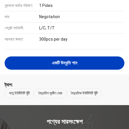
ন্যূনতম অর্ডার পরিমাণ:
1 Poles
দাম:
Negotation
পেমেন্ট শর্তাবলী:
L/C, T/T
সরবরাহ ক্ষমতা:
300pcs per day
একটি উদ্ধৃতি পান
ট্যাগ:
ধাতু ইউটিলিটি খুঁটি
বৈদ্যুতিন দূরবীণ মেরু
বৈদ্যুতিক ইউটিলিটি খুঁটি
পণ্যের সারসংক্ষেপ