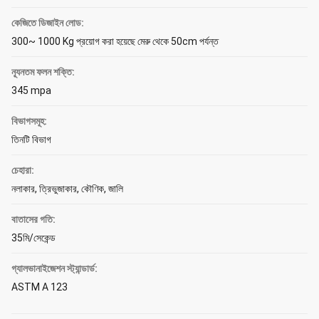
কেজিতে ডিজাইন লোড:
300~ 1000 Kg প্রয়োগ করা হয়েছে মেরু থেকে 50cm পর্যন্ত
ন্যূনতম ফলন শক্তি:
345 mpa
বিভাগসমূহ:
তিনটি বিভাগ
চেহারা:
নলাকার, ত্রিভুজাকার, কৌণিক, জালি
বাতাসের গতি:
35মি/সেকেন্ড
গ্যালভানাইজেশন স্ট্যান্ডার্ড:
ASTM A 123