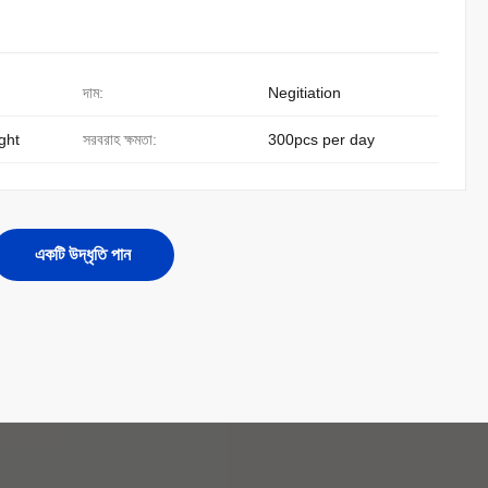
দাম:
Negitiation
ight
সরবরাহ ক্ষমতা:
300pcs per day
একটি উদ্ধৃতি পান