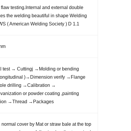
flaw testing.Internal and external double
es the welding beautiful in shape Welding
WS ( American Welding Society ) D 1.1
 mm
l test → Cuttingj →Molding or bending
ongitudinal )→Dimension verify →Flange
le drilling →Calibration →
anization or powder coating ,painting
tion →Thread →Packages
 normal cover by Mat or straw bale at the top