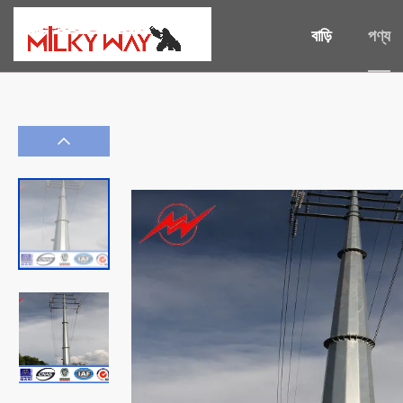
বাড়ি
পণ্য