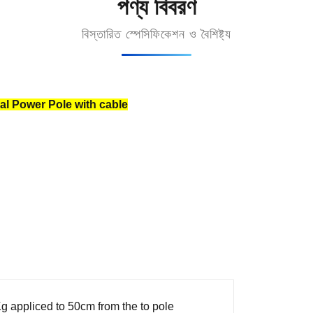
পণ্য বিবরণ
বিস্তারিত স্পেসিফিকেশন ও বৈশিষ্ট্য
ical Power Pole with cable
 appliced to 50cm from the to pole