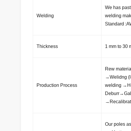
We has past 
Welding
welding mak
Standard :A
Thickness
1 mm to 30
Rew materia
→Welidng (l
Production Process
welding →Ho
Deburr→Galv
→Recalibra
Our poles as