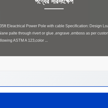
পণ্যের সারসংক্ষেপ
s 35ft Eleactrical Power Pole with cable Specification: Design 
Nane palte through rivert or glue ,engrave ,emboss as per cust