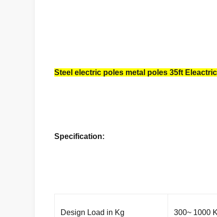
Steel electric poles metal poles 35ft Eleactr
Specification:
Design Load in Kg
300~ 1000 Kg