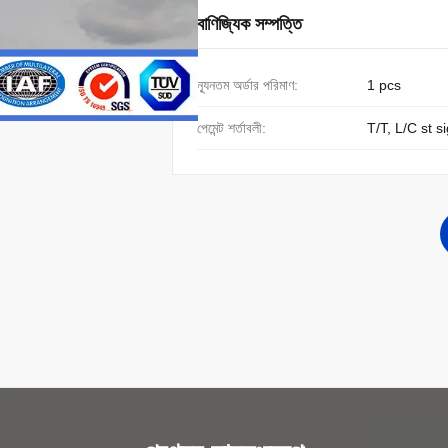
বাণিজ্যিক সম্পত্তি
ন্যূনতম অর্ডার পরিমাণ:
1 pcs
পেমেন্ট শর্তাবলী:
T/T, L/C st s