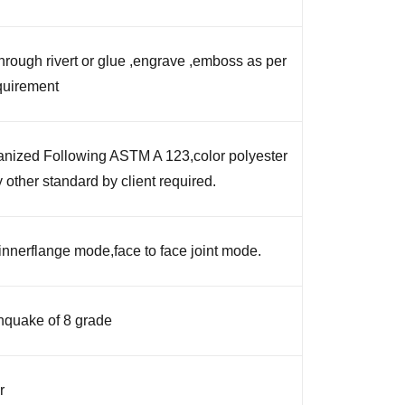
hrough rivert or glue ,engrave ,emboss as per
quirement
anized Following ASTM A 123,color polyester
 other standard by client required.
innerflange mode,face to face joint mode.
hquake of 8 grade
r