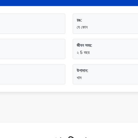
রঙ:
যে কোন
জীবন সময়:
২ 5 বছর
উপাদান:
খাদ