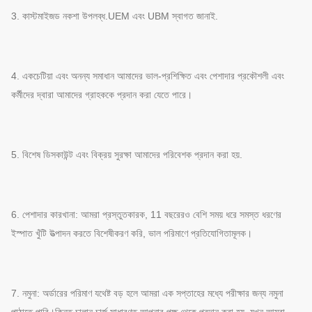
3. কাস্টমাইজড নকশা উপলব্ধ.UEM এবং UBM স্বাগত জানাই.
4. একচেটিয়া এবং অনন্য সমাধান আমাদের ভাল-প্রশিক্ষিত এবং পেশাদার প্রকৌশলী এবং
কর্মীদের দ্বারা আমাদের গ্রাহককে প্রদান করা যেতে পারে।
5. বিশেষ ডিসকাউন্ট এবং বিক্রয় সুরক্ষা আমাদের পরিবেশক প্রদান করা হয়.
6. পেশাদার কারখানা: আমরা প্রস্তুতকারক, 11 বছরেরও বেশি সময় ধরে সমস্ত ধরণের
ইস্পাত খুঁটি উত্পাদন করতে বিশেষীকরণ করি, ভাল পরিমাণে প্রতিযোগিতামূলক।
7. নমুনা: অর্ডারের পরিমাণ যথেষ্ট বড় হলে আমরা এক সপ্তাহের মধ্যে পরীক্ষার জন্য নমুনা
পাঠাতে পারি।কিন্তু চালান চার্জ সাধারণত আপনার পক্ষ থেকে প্রদান করা হয়, যখন আমরা