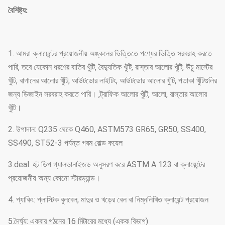
বৈশিষ্ট্য:
1. আমরা ক্লায়েন্টের প্রয়োজনীয় অঙ্কনের ভিত্তিতে পণ্যের ভিত্তি সরবরাহ করতে
পারি, তবে যেকোন ধরণের বাতির খুঁটি, বৈদ্যুতিক খুঁটি, রাস্তার আলোর খুঁটি, উঁচু মাস্টের
খুঁটি, বাগানের আলোর খুঁটি, আউটডোর লাইটিং, আউটডোর আলোর খুঁটি, পতাকা খুঁটিগুলির
জন্য ডিজাইন সরবরাহ করতে পারি। ,ট্রাফিক আলোর খুঁটি, আলো, রাস্তার আলোর
খুঁটি।
2. উপাদান: Q235 থেকে Q460, ASTM573 GR65, GR50, SS400,
SS490, ST52-3 পর্যন্ত গরম রোল্ড কয়েল
3.deal: হট ডিপ গ্যালভানাইজড অনুসরণ করে ASTM A 123 বা ক্লায়েন্টের
প্রয়োজনীয় অন্য কোনো স্টারড্যান্ড।
4. প্যাকিং: প্লাস্টিক বুলবেল, মাদুর ও খড়ের বেল বা নিম্নলিখিত ক্লায়েন্ট প্রয়োজন
5.দৈর্ঘ্য: একবার গঠনের 16 মিটারের মধ্যে (একক বিভাগ)