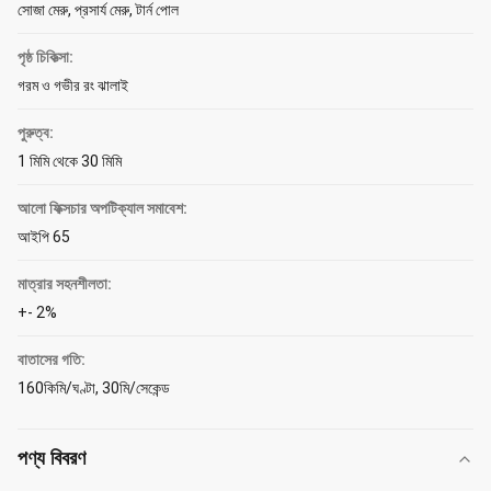
সোজা মেরু, প্রসার্য মেরু, টার্ন পোল
পৃষ্ঠ চিকিত্সা:
গরম ও গভীর রং ঝালাই
পুরুত্ব:
1 মিমি থেকে 30 মিমি
আলো ফিক্সচার অপটিক্যাল সমাবেশ:
আইপি 65
মাত্রার সহনশীলতা:
+- 2%
বাতাসের গতি:
160কিমি/ঘণ্টা, 30মি/সেকেন্ড
পণ্য বিবরণ