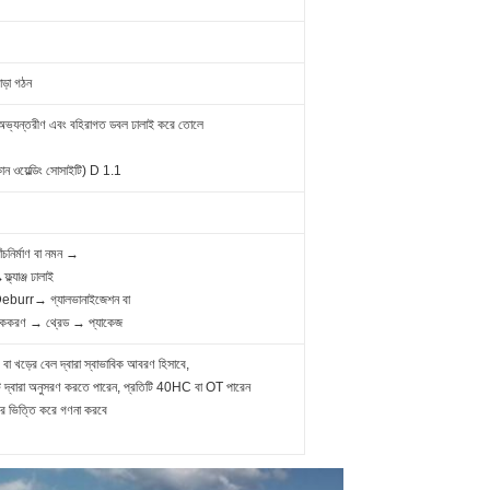
াড়া গঠন
 অভ্যন্তরীণ এবং বহিরাগত ডবল ঢালাই করে তোলে
িকান ওয়েল্ডিং সোসাইটি) D 1.1
ঁচনির্মাণ বা নমন →
ল্যাঞ্জ ঢালাই
Deburr→ গ্যালভানাইজেশন বা
রমিককরণ → থ্রেড → প্যাকেজ
 বা খড়ের বেল দ্বারা স্বাভাবিক আবরণ হিসাবে,
ন্ট দ্বারা অনুসরণ করতে পারেন, প্রতিটি 40HC বা OT পারেন
উপর ভিত্তি করে গণনা করবে