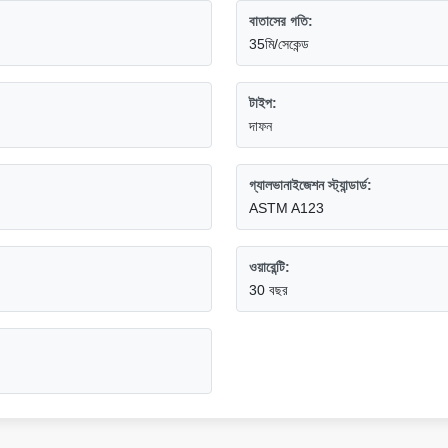
বাতাসের গতি:
35মি/সেকেন্ড
টাইপ:
দাফন
গ্যালভানাইজেশন স্ট্যান্ডার্ড:
ASTM A123
ওয়ারেন্টি:
30 বছর