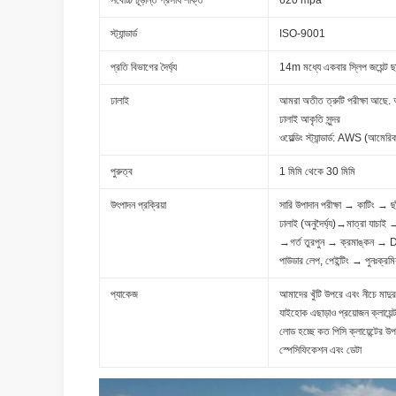
সর্বোচ্চ চূড়ান্ত প্রসার্য শক্তি
620 mpa
স্ট্যান্ডার্ড
ISO-9001
প্রতি বিভাগের দৈর্ঘ্য
14m মধ্যে একবার স্লিপ জয়েন্ট ছ
ঢালাই
আমরা অতীত ত্রুটি পরীক্ষা আছে.
ঢালাই আকৃতি সুন্দর
ওয়েল্ডিং স্ট্যান্ডার্ড: AWS (আমের
পুরুত্ব
1 মিমি থেকে 30 মিমি
উৎপাদন প্রক্রিয়া
সারি উপাদান পরীক্ষা → কাটিং → ছা
ঢালাই (অনুদৈর্ঘ্য)→মাত্রা যাচাই →ফ্
→গর্ত তুরপুন → ক্রমাঙ্কন → 
পাউডার লেপ, পেইন্টিং → পুনঃক্
প্যাকেজ
আমাদের খুঁটি উপরে এবং নীচে মাদুর
যাইহোক এছাড়াও প্রয়োজন ক্লায়ে
লোড হচ্ছে কত পিসি ক্লায়েন্টের 
স্পেসিফিকেশন এবং ডেটা