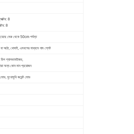
যাক্টর: 8
াক্টর: 8
়েছে মেরু থেকে 50cm পর্যন্ত
রট বা আঠা, খোদাই, এমবসের মাধ্যমে নাম প্লেট
িপ গ্যালভানাইজড,
দ্বারা অন্য কোন মান প্রয়োজন
জ মোড, মুখোমুখি জয়েন্ট মোড