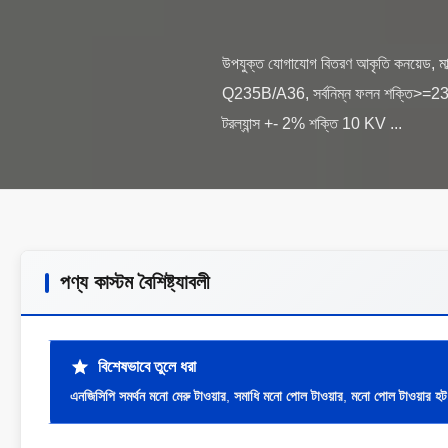
উপযুক্ত যোগাযোগ বিতরণ আকৃতি কনয়েড, মা
Q235B/A36, সর্বনিম্ন ফলন শক্তি>=
পণ্য কাস্টম বৈশিষ্ট্যাবলী
বিশেষভাবে তুলে ধরা
এনজিসিপি সমর্থন মনো মেরু টাওয়ার
,
সমাধি মনো পোল টাওয়ার
,
মনো পোল টাওয়ার হট