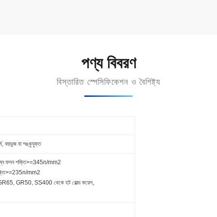
পণ্য বিবরণ
বিস্তারিত স্পেসিফিকেশন ও বৈশিষ্ট্য
ম, বহুভুজ বা শঙ্কুযুক্ত
িম্ন ফলন শক্তি>=345n/mm2
 শক্তি>=235n/mm2
R65, GR50, SS400 থেকে হট রোল্ড কয়েল,