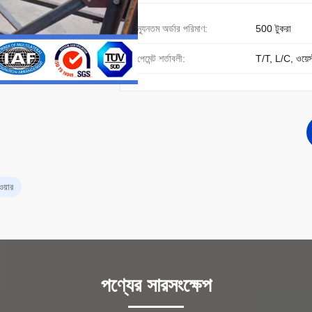
ন্যূনতম অর্ডার পরিমাণ:
500 টুকরা
পেমেন্ট শর্তাবলী:
T/T, L/C, ওয়েস্ট
ওয়ার
পণ্যের সারসংক্ষেপ