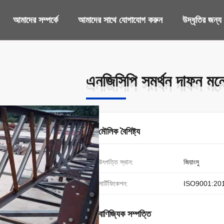
আমাদের সম্পর্কে
আমাদের সাথে যোগাযোগ করুন
উদ্ধৃতির জন্
এনজিসিপি সমর্থন দাফন মন
এনজিসিপি সমর্থন দাফন মন
মৌলিক বৈশিষ্ট্য
উৎপত্তি স্থান:
জিয়াংসু
সার্টিফিকেশন:
ISO9001:20
বাণিজ্যিক সম্পত্তি