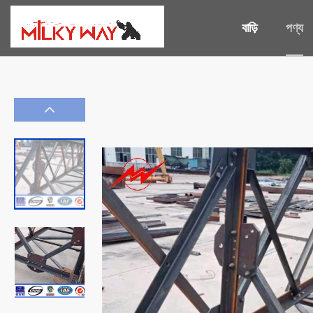
বাড়ি
পণ্য