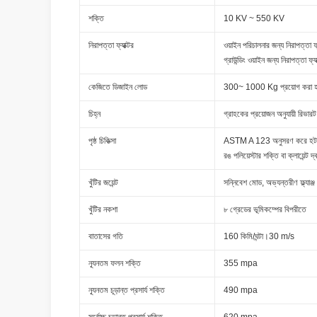
শক্তি
10 KV ~ 550 KV
নিরাপত্তা ফ্যাক্টর
ওয়াইন পরিচালনার জন্য নিরাপত্তা ফ্
গ্রাউন্ডিং ওয়াইন জন্য নিরাপত্তা ফ্য
কেজিতে ডিজাইন লোড
300~ 1000 Kg প্রয়োগ করা হয
চিহ্ন
গ্রাহকের প্রয়োজন অনুযায়ী রিভা
পৃষ্ঠ চিকিত্সা
ASTM A 123 অনুসরণ করে হট ড
রঙ পলিয়েস্টার শক্তি বা ক্লায়েন্ট 
খুঁটির জয়েন্ট
সন্নিবেশ মোড, অভ্যন্তরীণ ফ্ল্যাঞ্
খুঁটির নকশা
৮ গ্রেডের ভূমিকম্পের বিপরীতে
বাতাসের গতি
160 কিমি/ঘন্টা।30 m/s
ন্যূনতম ফলন শক্তি
355 mpa
ন্যূনতম চূড়ান্ত প্রসার্য শক্তি
490 mpa