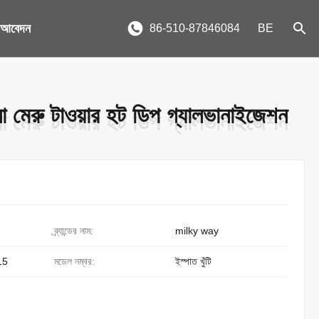
য আবেদন
86-510-87846084
BE
ো মেরু টাওয়ার হট ডিপ গ্যালভানাইজেশন
ো মেরু টাওয়ার হট ডিপ গ্যালভানাইজেশন
ব্র্যান্ডের নাম:
milky way
15
মডেল নম্বর:
ইস্পাত খুঁটি