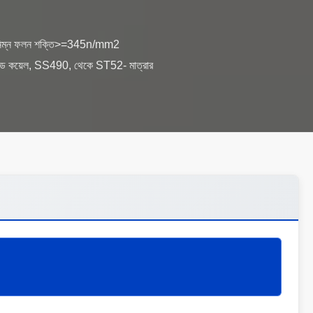
সর্বনিম্ন ফলন শক্তি>=345n/mm2
কয়েল, SS490, থেকে ST52- মাত্রার