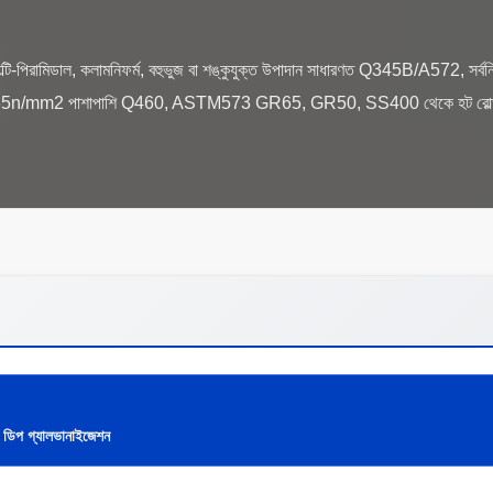
ল্টি-পিরামিডাল, কলামনিফর্ম, বহুভুজ বা শঙ্কুযুক্ত উপাদান সাধারণত Q345B/A572, 
235n/mm2 পাশাপাশি Q460, ASTM573 GR65, GR50, SS400 থেকে হট রোল্ড 
 ডিপ গ্যালভানাইজেশন