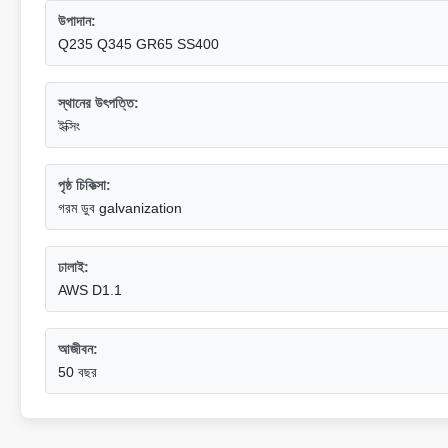
উপাদান:
Q235 Q345 GR65 SS400
স্থানের উৎপত্তি:
ইক্সিং
পৃষ্ঠ চিকিত্সা:
গরম ডুব galvanization
ঢালাই:
AWS D1.1
আজীবন:
50 বছর