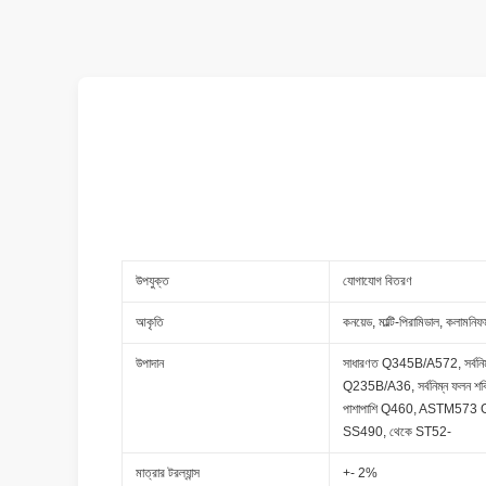
উপযুক্ত
যোগাযোগ বিতরণ
আকৃতি
কনয়েড, মাল্টি-পিরামিডাল, কলামনিফর্
উপাদান
সাধারণত Q345B/A572, সর্বন
Q235B/A36, সর্বনিম্ন ফলন
পাশাপাশি Q460, ASTM573 G
SS490, থেকে ST52-
মাত্রার টরল্যান্স
+- 2%