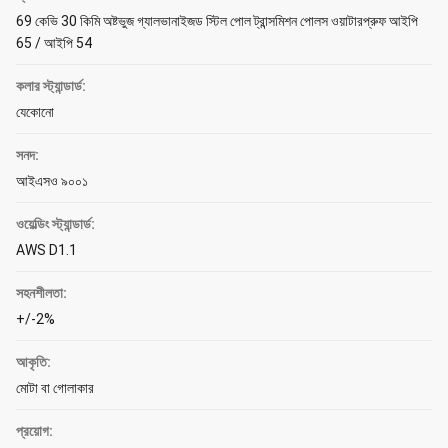
69 কেভি 30 কিমি অষ্টভুজ গ্যালভানাইজড স্টিল পোল ট্রান্সমিশন পোলস ওয়াটারপ্রুফ আইপি
65 / আইপি 54
কলার স্ট্যান্ডার্ড:
যেকোনো
সনদ:
আইএসও ৯০০১
ওয়েল্ডিং স্ট্যান্ডার্ড:
AWS D1.1
সহনশীলতা:
+/-2%
আকৃতি:
মোটা বা গোলাকার
প্রয়োগ: