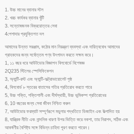
1. উচ্চ মানের ব্যানার স্টল
2. খরচ কার্যকর ব্যানার খুঁটি
3. সন্তোষজনক বিক্রয়োত্তর সেবা
4পেশাদার প্রযুক্তিগত দল
আমাদের উন্নত সরঞ্জাম, কঠোর মান নিয়ন্ত্রণ ব্যবস্থা এবং দায়িত্ববোধ আমাদের
গ্রাহকদের জন্য সর্বোত্তম পণ্য উৎপাদন করতে সক্ষম করে।
1, ১১ বছর ধরে আউটডোর বিজ্ঞাপন বিলবোর্ডে বিশেষজ্ঞ
2Q235 স্টিলের স্পেসিফিকেশন
3, অ্যান্টি-রস্ট এবং অ্যান্টি-অল্ট্রাভায়োলেট পৃষ্ঠ
4, বিলবোর্ড ৮ স্তরের বাতাসের গতির প্রতিরোধ করতে পারে
5, উচ্চ শক্তি, শক্তিশালী এবং দীর্ঘস্থায়ী, উচ্চ ভূমিকম্প প্রতিরোধের
6, 10 বছরের জন্য সেবা জীবন নিশ্চিত করুন
7, আউটডোর ফরম্যাট সম্পূর্ণরূপে মডুলার পদ্ধতিতে ডিজাইন এবং উত্পাদিত হয়
8, যান্ত্রিক নীতি এবং নান্দনিক ধারণা উপর ভিত্তি করে নকশা, তার নিরাপদ, সঠিক এবং
আকর্ষণীয় বৈশিষ্ট্য সঙ্গে বিভিন্ন চাহিদা পূরণ করতে পারেন।