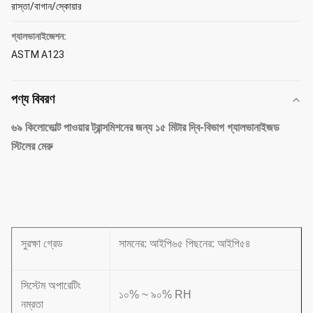
রাস্তা/বাগান/স্কোয়ার
গ্যালভানাইজেশন:
ASTM A123
পণ্য বিবরণ
৬৯ কিলোভোল্ট পাওয়ার ট্রান্সমিশনের জন্য ১৫ মিটার দ্বি-বিভাগ গ্যালভানাইজড
স্টিলের মেরু
সুরক্ষা গ্রেড
সামনের: আইপি৬৫ পিছনের: আইপি৫৪
সিস্টেম অপারেটিং
১০% ~ ৯০% RH
নম্রতা