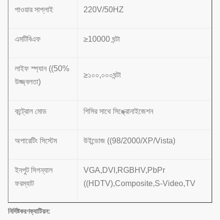
পাওয়ার সাপ্লাই
220V/50HZ
এমটিবিএফ
≥10000 ঘন্টা
লাইফ স্প্যান ((50%
≥১০০,০০০ঘন্টা
উজ্জ্বলতা)
কন্ট্রোল মোড
পিসির সাথে সিঙ্ক্রোনাইজেশন
অপারেটিং সিস্টেম
উইন্ডোজ ((98/2000/XP/Vista)
ইনপুট সিগন্যাল
VGA,DVI,RGBHV,PbPr
ফরম্যাট
((HDTV),Composite,S-Video,TV
নির্দিষ্টকরণ
ক্যাটিয়ন: