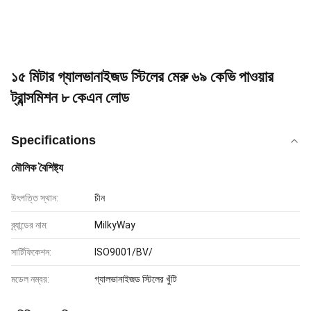
১৫ মিটার গ্যালভানাইজড স্টিলের মেরু ৬৯ কেভি পাওয়ার
ট্রান্সমিশন ৮ কেএন লোড
Specifications
মৌলিক বৈশিষ্ট্য
উৎপত্তি স্থান:
চীন
ব্র্যান্ডের নাম:
MilkyWay
সার্টিফিকেশন:
ISO9001/BV/
মডেল নম্বর:
গ্যালভানাইজড স্টিলের খুঁটি