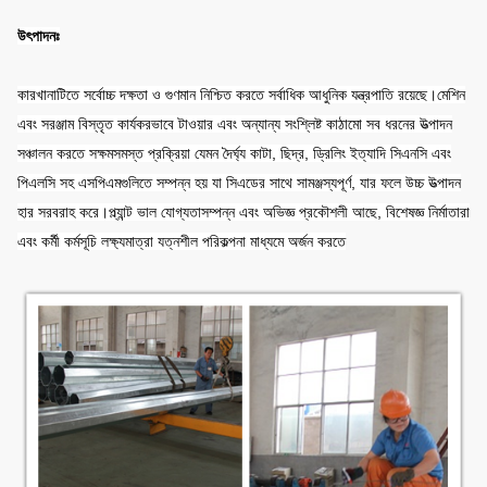
উৎপাদনঃ
কারখানাটিতে সর্বোচ্চ দক্ষতা ও গুণমান নিশ্চিত করতে সর্বাধিক আধুনিক যন্ত্রপাতি রয়েছে।মেশিন
এবং সরঞ্জাম বিস্তৃত কার্যকরভাবে টাওয়ার এবং অন্যান্য সংশ্লিষ্ট কাঠামো সব ধরনের উত্পাদন
সঞ্চালন করতে সক্ষমসমস্ত প্রক্রিয়া যেমন দৈর্ঘ্য কাটা, ছিদ্র, ড্রিলিং ইত্যাদি সিএনসি এবং
পিএলসি সহ এসপিএমগুলিতে সম্পন্ন হয় যা সিএডের সাথে সামঞ্জস্যপূর্ণ, যার ফলে উচ্চ উত্পাদন
হার সরবরাহ করে।প্ল্যান্ট ভাল যোগ্যতাসম্পন্ন এবং অভিজ্ঞ প্রকৌশলী আছে, বিশেষজ্ঞ নির্মাতারা
এবং কর্মী কর্মসূচি লক্ষ্যমাত্রা যত্নশীল পরিকল্পনা মাধ্যমে অর্জন করতে