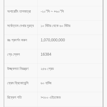
অপারেটিং তাপমাত্রা
-২০°সি ~ +৬০°সি
সর্বোত্তম দেখার দূরত্ব
১০ মিটার থেকে ৬০ মিটার
রঙ প্রদর্শন করুন
1,070,000,000
গ্রে স্কেল
16384
উজ্জ্বলতা নিয়ন্ত্রণ
২৫৬ গ্রেড
ফ্রেম ফ্রিকোয়েন্সি
৬০ হার্টজ
রিফ্রেশ গতি
>৩০০ এইচজেড