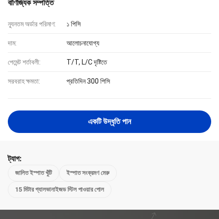
বাণিজ্যিক সম্পত্তি
ন্যূনতম অর্ডার পরিমাণ:
১ পিসি
দাম:
আলোচনাযোগ্য
পেমেন্ট শর্তাবলী:
T/T, L/C দৃষ্টিতে
সরবরাহ ক্ষমতা:
প্রতিদিন 300 পিসি
একটি উদ্ধৃতি পান
ট্যাগ:
জালিত ইস্পাত খুঁটি
ইস্পাত সংক্রমণ মেরু
15 মিটার গ্যালভানাইজড স্টিল পাওয়ার পোল