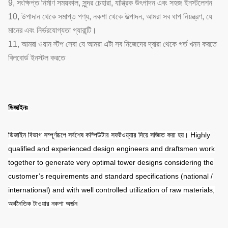
9, সংক্ষিপ্ত নির্মাণ সময়কাল, সুন্দর চেহারা, যান্ত্রিক উৎপাদন এবং সহজ ইনস্টলেশন
10, উপাদান থেকে সমাপ্ত পণ্য, নকশা থেকে উত্পাদন, আমরা সব ধাপ নিয়ন্ত্রণ, যে
মানের এবং নির্ভরযোগ্যতা গ্যারান্টি।
11, আমরা ওয়ান স্টপ সেবা যে আমরা এটা সব নিজেদের দ্বারা থেকে গর্ত খনন করতে
বিলবোর্ড ইনস্টল করতে
ডিজাইনঃ
ডিজাইন বিভাগ সম্পূর্ণরূপে সর্বশেষ কম্পিউটার সফটওয়্যার দিয়ে সজ্জিত করা হয়। Highly
qualified and experienced design engineers and draftsmen work
together to generate very optimal tower designs considering the
customer’s requirements and standard specifications (national /
international) and with well controlled utilization of raw materials,
অর্থনৈতিক টাওয়ার নকশা অর্জন